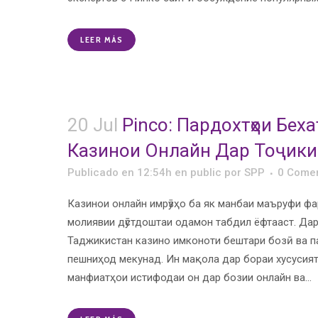
LEER MÁS
20 Jul
Pinco: Пардохтҳои Бех
Казинои Онлайн Дар Тоҷики
Publicado en 12:54h
en
public
por
SPP
0 Comen
Казинои онлайн имрӯзҳо ба як манбаи маъруфи фа
молиявии дӯстдоштаи одамон табдил ёфтааст. Дар
Таджикистан казино имконоти бештари бозӣ ва п
пешниҳод мекунад. Ин мақола дар бораи хусусият
манфиатҳои истифодаи он дар бозии онлайн ва...