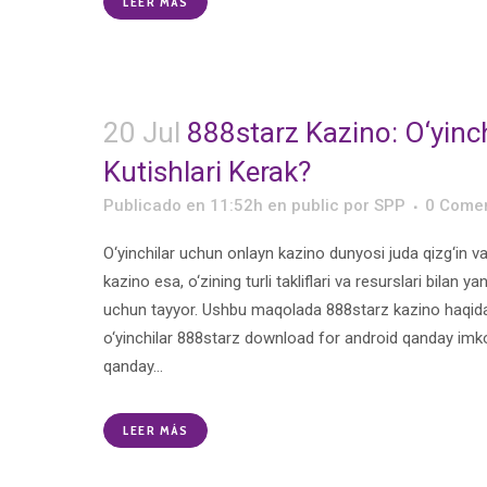
LEER MÁS
20 Jul
888starz Kazino: O‘yinc
Kutishlari Kerak?
Publicado en 11:52h
en
public
por
SPP
0 Comen
O‘yinchilar uchun onlayn kazino dunyosi juda qizg‘in va
kazino esa, o‘zining turli takliflari va resurslari bilan yan
uchun tayyor. Ushbu maqolada 888starz kazino haqida
o‘yinchilar 888starz download for android qanday imkoni
qanday...
LEER MÁS