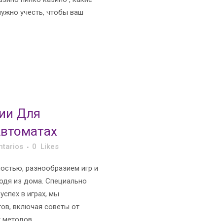
нужно учесть, чтобы ваш
гии Для
Автоматах
tarios
0
Likes
остью, разнообразием игр и
одя из дома. Специально
успех в играх, мы
ов, включая советы от
методов....