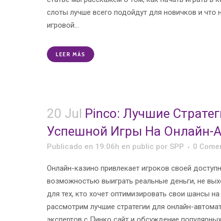
слоты лучше всего подойдут для новичков и что 
игровой...
LEER MÁS
20 Jul
Pinco: Лучшие Страте
Успешной Игры На Онлайн-
Publicado en 19:06h
en
public
por
SPP
0 Comen
Онлайн-казино привлекает игроков своей доступн
возможностью выиграть реальные деньги, не вых
для тех, кто хочет оптимизировать свои шансы на 
рассмотрим лучшие стратегии для онлайн-автомат
экспертов с Пинко сайт и обсуждение популярных 