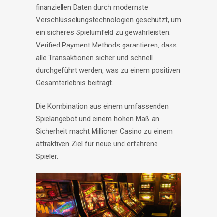
finanziellen Daten durch modernste
Verschlüsselungstechnologien geschützt, um
ein sicheres Spielumfeld zu gewährleisten.
Verified Payment Methods garantieren, dass
alle Transaktionen sicher und schnell
durchgeführt werden, was zu einem positiven
Gesamterlebnis beiträgt.
Die Kombination aus einem umfassenden
Spielangebot und einem hohen Maß an
Sicherheit macht Millioner Casino zu einem
attraktiven Ziel für neue und erfahrene
Spieler.