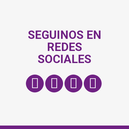
SEGUINOS EN
REDES
SOCIALES