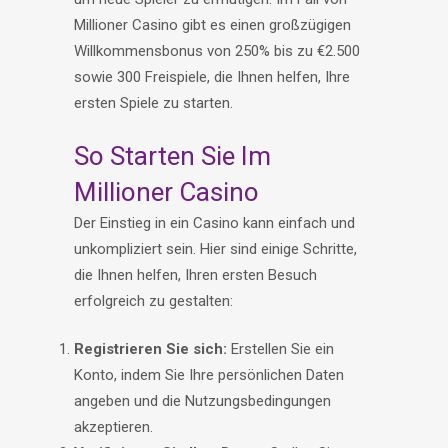
Millioner Casino gibt es einen großzügigen
Willkommensbonus von 250% bis zu €2.500
sowie 300 Freispiele, die Ihnen helfen, Ihre
ersten Spiele zu starten.
So Starten Sie Im
Millioner Casino
Der Einstieg in ein Casino kann einfach und
unkompliziert sein. Hier sind einige Schritte,
die Ihnen helfen, Ihren ersten Besuch
erfolgreich zu gestalten:
Registrieren Sie sich:
Erstellen Sie ein
Konto, indem Sie Ihre persönlichen Daten
angeben und die Nutzungsbedingungen
akzeptieren.