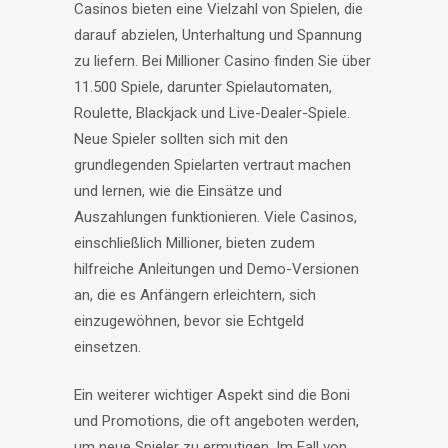
Casinos bieten eine Vielzahl von Spielen, die
darauf abzielen, Unterhaltung und Spannung
zu liefern. Bei Millioner Casino finden Sie über
11.500 Spiele, darunter Spielautomaten,
Roulette, Blackjack und Live-Dealer-Spiele.
Neue Spieler sollten sich mit den
grundlegenden Spielarten vertraut machen
und lernen, wie die Einsätze und
Auszahlungen funktionieren. Viele Casinos,
einschließlich Millioner, bieten zudem
hilfreiche Anleitungen und Demo-Versionen
an, die es Anfängern erleichtern, sich
einzugewöhnen, bevor sie Echtgeld
einsetzen.
Ein weiterer wichtiger Aspekt sind die Boni
und Promotions, die oft angeboten werden,
um neue Spieler zu ermutigen. Im Fall von