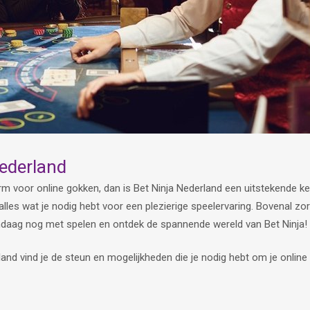
ederland
rm voor online gokken, dan is Bet Ninja Nederland een uitstekende ke
lles wat je nodig hebt voor een plezierige speelervaring. Bovenal zorg
vandaag nog met spelen en ontdek de spannende wereld van Bet Ninja!
rland vind je de steun en mogelijkheden die je nodig hebt om je online 