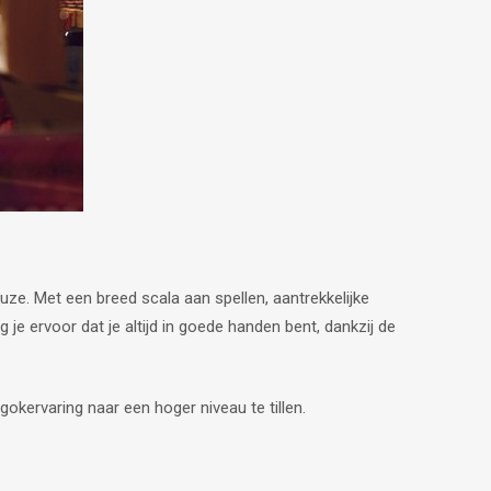
uze. Met een breed scala aan spellen, aantrekkelijke
 je ervoor dat je altijd in goede handen bent, dankzij de
gokervaring naar een hoger niveau te tillen.