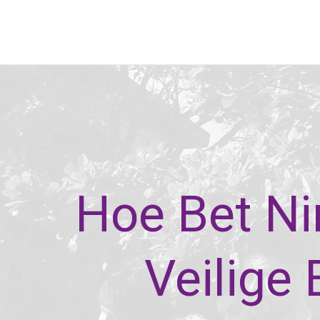
Hoe Bet Ni
Veilige 