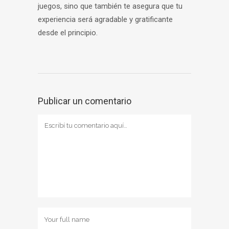
juegos, sino que también te asegura que tu
experiencia será agradable y gratificante
desde el principio.
Publicar un comentario