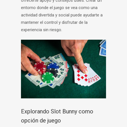
ofrecerte apoyo y consejos útiles. Crear un
entorno donde el juego se vea como una
actividad divertida y social puede ayudarte a
mantener el control y disfrutar de la
experiencia sin riesgo.
Explorando Slot Bunny como
opción de juego