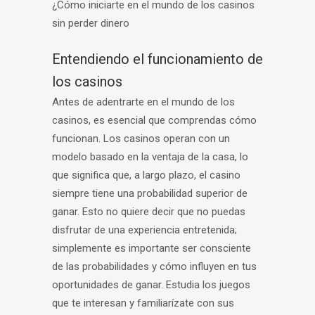
¿Cómo iniciarte en el mundo de los casinos
sin perder dinero
Entendiendo el funcionamiento de
los casinos
Antes de adentrarte en el mundo de los
casinos, es esencial que comprendas cómo
funcionan. Los casinos operan con un
modelo basado en la ventaja de la casa, lo
que significa que, a largo plazo, el casino
siempre tiene una probabilidad superior de
ganar. Esto no quiere decir que no puedas
disfrutar de una experiencia entretenida;
simplemente es importante ser consciente
de las probabilidades y cómo influyen en tus
oportunidades de ganar. Estudia los juegos
que te interesan y familiarízate con sus