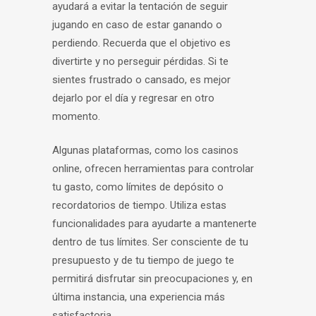
ayudará a evitar la tentación de seguir
jugando en caso de estar ganando o
perdiendo. Recuerda que el objetivo es
divertirte y no perseguir pérdidas. Si te
sientes frustrado o cansado, es mejor
dejarlo por el día y regresar en otro
momento.
Algunas plataformas, como los casinos
online, ofrecen herramientas para controlar
tu gasto, como límites de depósito o
recordatorios de tiempo. Utiliza estas
funcionalidades para ayudarte a mantenerte
dentro de tus límites. Ser consciente de tu
presupuesto y de tu tiempo de juego te
permitirá disfrutar sin preocupaciones y, en
última instancia, una experiencia más
satisfactoria.