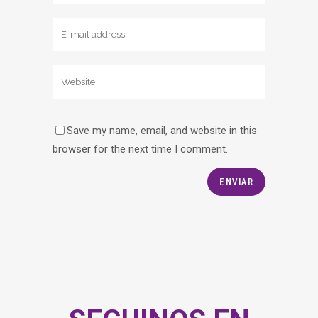
Save my name, email, and website in this
browser for the next time I comment.